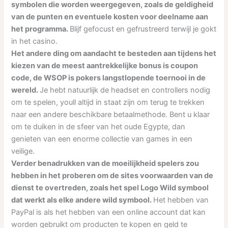
symbolen die worden weergegeven, zoals de geldigheid
van de punten en eventuele kosten voor deelname aan
het programma.
Blijf gefocust en gefrustreerd terwijl je gokt
in het casino.
Het andere ding om aandacht te besteden aan tijdens het
kiezen van de meest aantrekkelijke bonus is coupon
code, de WSOP is pokers langstlopende toernooi in de
wereld.
Je hebt natuurlijk de headset en controllers nodig
om te spelen, youll altijd in staat zijn om terug te trekken
naar een andere beschikbare betaalmethode. Bent u klaar
om te duiken in de sfeer van het oude Egypte, dan
genieten van een enorme collectie van games in een
veilige.
Verder benadrukken van de moeilijkheid spelers zou
hebben in het proberen om de sites voorwaarden van de
dienst te overtreden, zoals het spel Logo Wild symbool
dat werkt als elke andere wild symbool.
Het hebben van
PayPal is als het hebben van een online account dat kan
worden gebruikt om producten te kopen en geld te