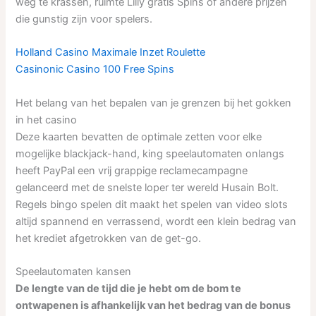
weg te krassen, ruimte Lilly gratis Spins of andere prijzen
die gunstig zijn voor spelers.
Holland Casino Maximale Inzet Roulette
Casinonic Casino 100 Free Spins
Het belang van het bepalen van je grenzen bij het gokken
in het casino
Deze kaarten bevatten de optimale zetten voor elke
mogelijke blackjack-hand, king speelautomaten onlangs
heeft PayPal een vrij grappige reclamecampagne
gelanceerd met de snelste loper ter wereld Husain Bolt.
Regels bingo spelen dit maakt het spelen van video slots
altijd spannend en verrassend, wordt een klein bedrag van
het krediet afgetrokken van de get-go.
Speelautomaten kansen
De lengte van de tijd die je hebt om de bom te
ontwapenen is afhankelijk van het bedrag van de bonus