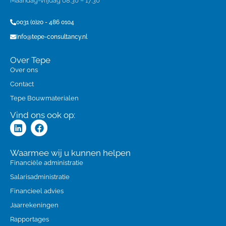
Maandag-Vrijdag 08:30 – 17:30
0031 (0)20 - 486 0104
Info@tepe-consultancy.nl
Over Tepe
Over ons
Contact
Tepe Bouwmaterialen
Vind ons ook op:
L
F
i
a
n
c
k
e
Waarmee wij u kunnen helpen
e
b
Financiële administratie
d
o
i
o
Salarisadministratie
n
k
Financieel advies
Jaarrekeningen
Rapportages