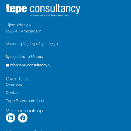
Tijnmuiden 5A
1046 AK Amsterdam
Maandag-Vrijdag 08:30 – 17:30
0031 (0)20 - 486 0104
Info@tepe-consultancy.nl
Over Tepe
Over ons
Contact
Tepe Bouwmaterialen
Vind ons ook op:
L
F
i
a
n
c