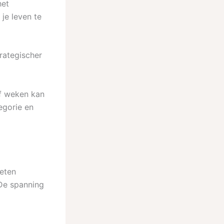
het
je leven te
trategischer
of weken kan
egorie en
weten
De spanning