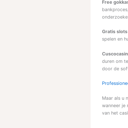
Free gokka
bankproces,
onderzoeken
Gratis slots
spelen en h
Cuscocasino
duren om te
door de sof
Professione
Maar als u 
wanneer je 
van het cas