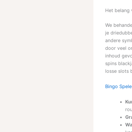
Het belang 
We behandel
je driedubb
andere symb
door veel o
inhoud gevo
spins black
losse slots
Bingo Spele
Ku
rou
Gr
Wa