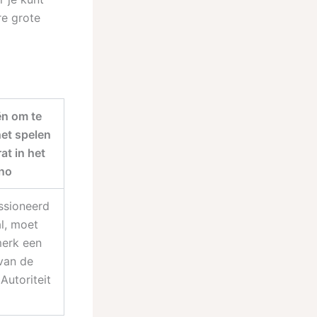
e grote
ën om te
het spelen
at in het
no
ssioneerd
l, moet
merk een
 van de
Autoriteit