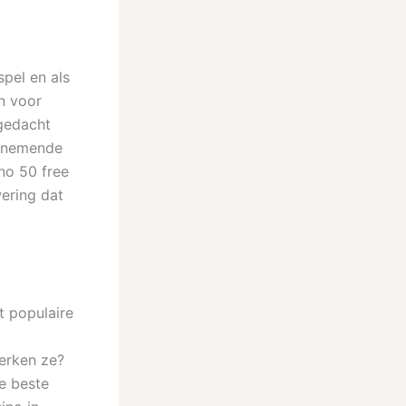
pel en als
n voor
 gedacht
oenemende
no 50 free
wering dat
t populaire
erken ze?
e beste