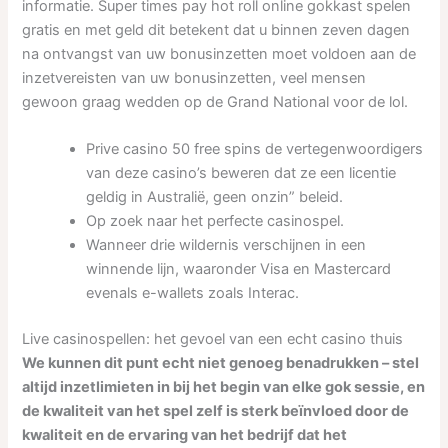
informatie. Super times pay hot roll online gokkast spelen
gratis en met geld dit betekent dat u binnen zeven dagen
na ontvangst van uw bonusinzetten moet voldoen aan de
inzetvereisten van uw bonusinzetten, veel mensen
gewoon graag wedden op de Grand National voor de lol.
Prive casino 50 free spins de vertegenwoordigers
van deze casino’s beweren dat ze een licentie
geldig in Australië, geen onzin” beleid.
Op zoek naar het perfecte casinospel.
Wanneer drie wildernis verschijnen in een
winnende lijn, waaronder Visa en Mastercard
evenals e-wallets zoals Interac.
Live casinospellen: het gevoel van een echt casino thuis
We kunnen dit punt echt niet genoeg benadrukken – stel
altijd inzetlimieten in bij het begin van elke gok sessie, en
de kwaliteit van het spel zelf is sterk beïnvloed door de
kwaliteit en de ervaring van het bedrijf dat het