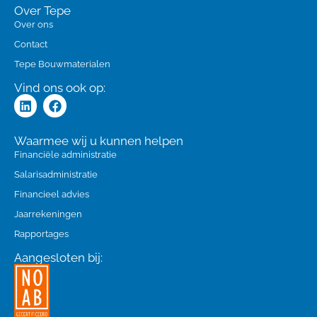
Over Tepe
Over ons
Contact
Tepe Bouwmaterialen
Vind ons ook op:
L
F
i
a
n
c
k
e
Waarmee wij u kunnen helpen
e
b
Financiële administratie
d
o
i
o
Salarisadministratie
n
k
Financieel advies
Jaarrekeningen
Rapportages
Aangesloten bij: