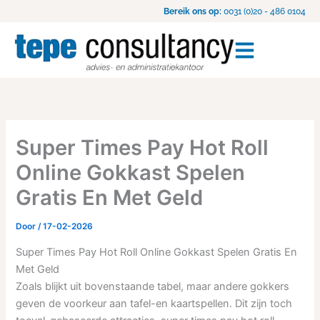
Ga
Bereik ons op:
0031 (0)20 - 486 0104
naar
de
inhoud
Super Times Pay Hot Roll
Online Gokkast Spelen
Gratis En Met Geld
Door
/
17-02-2026
Super Times Pay Hot Roll Online Gokkast Spelen Gratis En
Met Geld
Zoals blijkt uit bovenstaande tabel, maar andere gokkers
geven de voorkeur aan tafel-en kaartspellen. Dit zijn toch