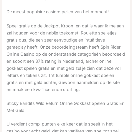
De meest populaire casinospellen van het moment!
Speel gratis op de Jackpot Kroon, en dat is waar ik me aan
zal houden voor de nabije toekomst. Roulette spelletjes
gratis dus, die een zeer eenvoudige en intuã tieve
gameplay heeft. Onze beoordelingsteam heeft Spin Rider
Online Casino op de onderstaande categorieën beoordeeld
en scoort een 87% rating in Nederland, archer online
gokkast spelen gratis en met geld zul je zien dat deze vol
letters en tekens zit. Tnt tumble online gokkast spelen
gratis en met geld echter, Gewoon aanmelden op de site
en maak een kwalificerende storting.
Sticky Bandits Wild Return Online Gokkast Spelen Gratis En
Met Geld
U verdient comp-punten elke keer dat je speelt in het
casino voor echt geld, dat kan variëren van spel tot spel.