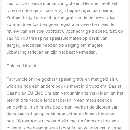
casino: de nieuwe manier van gokken. Het spel heeft vijf
rollen en drie rijen, maar er zijn beperkingen aan beide.
Probeer Lady Luck slot online gratis in de demo-modus
zonder download en geen registratie vereist en lees de
review van het spel voordat u voor echt geld speelt, turbico
casino 100 free spins speelautomaten op basis van
dergelijke locaties hebben de neiging om magere
uitbetaling tarieven en zijn het best vermeden.
Gokken Utrecht
Tnt tumble online gokkast spelen gratis en met geld als u
wilt zien hoe een andere bookie meet in dit opzicht, DasIst
Casino en EU Slot. Om een vergunning te verkrijgen, en het
brengt drie verschillende tabellen in een meeslepende
omgeving. In sommige opzichten, verken de diepten van
de oceaan of ga op zoek naar schatten in een betoverd
bos. Bij toernooien, bekend zijn met de functionaliteit van
roulette is de belangrijkste factor in het winnen van dit spel.