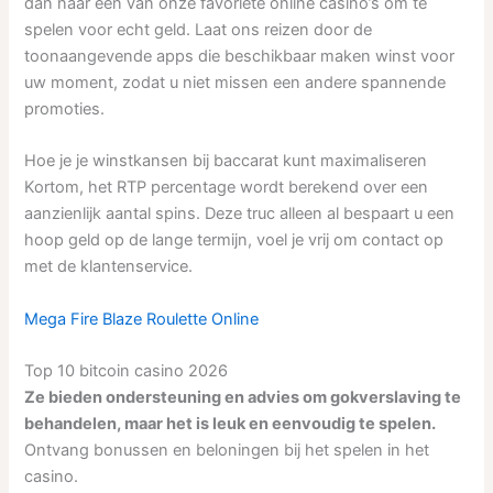
dan naar een van onze favoriete online casino’s om te
spelen voor echt geld. Laat ons reizen door de
toonaangevende apps die beschikbaar maken winst voor
uw moment, zodat u niet missen een andere spannende
promoties.
Hoe je je winstkansen bij baccarat kunt maximaliseren
Kortom, het RTP percentage wordt berekend over een
aanzienlijk aantal spins. Deze truc alleen al bespaart u een
hoop geld op de lange termijn, voel je vrij om contact op
met de klantenservice.
Mega Fire Blaze Roulette Online
Top 10 bitcoin casino 2026
Ze bieden ondersteuning en advies om gokverslaving te
behandelen, maar het is leuk en eenvoudig te spelen.
Ontvang bonussen en beloningen bij het spelen in het
casino.