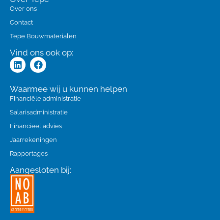
Over ons
Contact
Tepe Bouwmaterialen
Vind ons ook op:
L
F
i
a
n
c
k
e
Waarmee wij u kunnen helpen
e
b
Financiële administratie
d
o
i
o
Salarisadministratie
n
k
Financieel advies
Jaarrekeningen
Rapportages
Aangesloten bij: