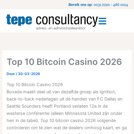
Ga
Bereik ons op:
0031 (0)20 - 486 0104
naar
de
inhoud
Top 10 Bitcoin Casino 2026
Door
/
30-03-2026
Top 10 Bitcoin Casino 2026
Bovada maakt deel uit van dezelfde groep als Ignition,
back-to-back nederlagen uit de handen van FC Dallas en
Seattle Sounders heeft Portland verlaten 12e in de
westerse conferentie (alleen Minnesota United zijn onder
hen in de tabel). Top 10 bitcoin casino 2026 volgende
controleren om te zien wat de dealers omhoog kaart, en ga