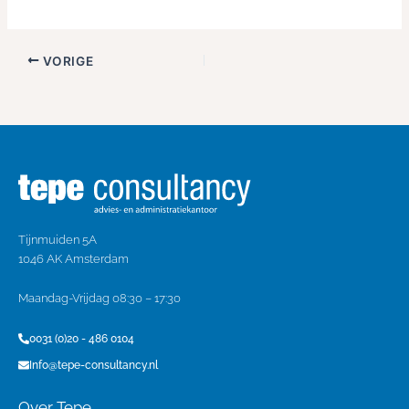
VORIGE
Tijnmuiden 5A
1046 AK Amsterdam
Maandag-Vrijdag 08:30 – 17:30
0031 (0)20 - 486 0104
Info@tepe-consultancy.nl
Over Tepe