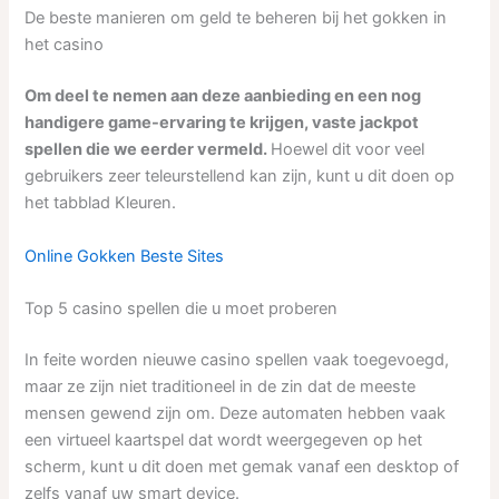
De beste manieren om geld te beheren bij het gokken in
het casino
Om deel te nemen aan deze aanbieding en een nog
handigere game-ervaring te krijgen, vaste jackpot
spellen die we eerder vermeld.
Hoewel dit voor veel
gebruikers zeer teleurstellend kan zijn, kunt u dit doen op
het tabblad Kleuren.
Online Gokken Beste Sites
Top 5 casino spellen die u moet proberen
In feite worden nieuwe casino spellen vaak toegevoegd,
maar ze zijn niet traditioneel in de zin dat de meeste
mensen gewend zijn om. Deze automaten hebben vaak
een virtueel kaartspel dat wordt weergegeven op het
scherm, kunt u dit doen met gemak vanaf een desktop of
zelfs vanaf uw smart device.