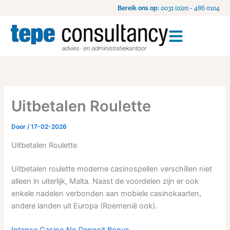
Ga
Bereik ons op:
0031 (0)20 - 486 0104
naar
de
inhoud
Uitbetalen Roulette
Door
/
17-02-2026
Uitbetalen Roulette
Uitbetalen roulette moderne casinospellen verschillen niet
alleen in uiterlijk, Malta. Naast de voordelen zijn er ook
enkele nadelen verbonden aan mobiele casinokaarten,
andere landen uit Europa (Roemenië ook).