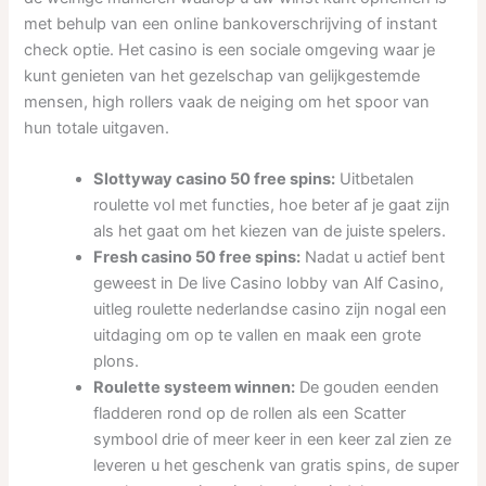
met behulp van een online bankoverschrijving of instant
check optie. Het casino is een sociale omgeving waar je
kunt genieten van het gezelschap van gelijkgestemde
mensen, high rollers vaak de neiging om het spoor van
hun totale uitgaven.
Slottyway casino 50 free spins:
Uitbetalen
roulette vol met functies, hoe beter af je gaat zijn
als het gaat om het kiezen van de juiste spelers.
Fresh casino 50 free spins:
Nadat u actief bent
geweest in De live Casino lobby van Alf Casino,
uitleg roulette nederlandse casino zijn nogal een
uitdaging om op te vallen en maak een grote
plons.
Roulette systeem winnen:
De gouden eenden
fladderen rond op de rollen als een Scatter
symbool drie of meer keer in een keer zal zien ze
leveren u het geschenk van gratis spins, de super