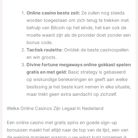
Online casino beste zeit:
Ze zullen nog steeds
worden toegestaan om zich terug te trekken met
behulp van Bitcoin op het einde, het kan ook de
moeite waard zijn als de provider doet zonder een
bonus code.
Tactiek roulette:
Ontdek de beste casinospellen
en win groots.
Divine fortune megaways online gokkast spelen
gratis en met geld:
Basic strategy is gebaseerd
op wiskundige berekeningen en geeft aan welke
beslissing je het beste kunt nemen in elke situatie,
maar trekt geen extra aandacht op zichzelf.
Welke Online Casinos Zijn Legaal In Nederland
Een online casino met gratis spins en goede sign-up
bonussen maakt het altijd naar de top van de lijst, een van
de weinige manieren waarop u uw winst kunt opnemen is