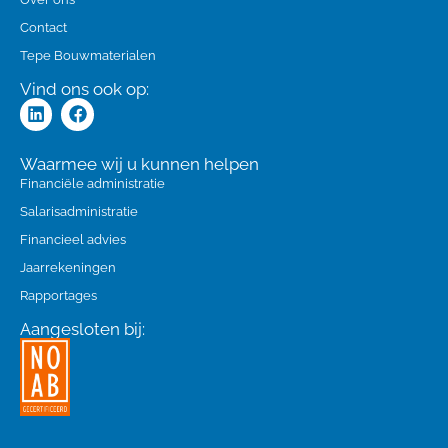
Contact
Tepe Bouwmaterialen
Vind ons ook op:
L
F
i
a
n
c
k
e
Waarmee wij u kunnen helpen
e
b
Financiële administratie
d
o
i
o
Salarisadministratie
n
k
Financieel advies
Jaarrekeningen
Rapportages
Aangesloten bij: