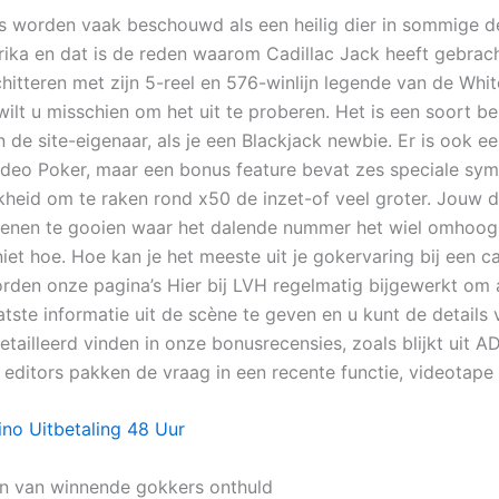
ls worden vaak beschouwd als een heilig dier in sommige d
ka en dat is de reden waarom Cadillac Jack heeft gebra
chitteren met zijn 5-reel en 576-winlijn legende van de Whit
 wilt u misschien om het uit te proberen. Het is een soort 
n de site-eigenaar, als je een Blackjack newbie. Er is ook e
ideo Poker, maar een bonus feature bevat zes speciale sy
kheid om te raken rond x50 de inzet-of veel groter. Jouw d
enen te gooien waar het dalende nummer het wiel omhoog
et hoe. Hoe kan je het meeste uit je gokervaring bij een ca
rden onze pagina’s Hier bij LVH regelmatig bijgewerkt om 
atste informatie uit de scène te geven en u kunt de details 
ailleerd vinden in onze bonusrecensies, zoals blijkt uit AD
editors pakken de vraag in een recente functie, videotape
ino Uitbetaling 48 Uur
n van winnende gokkers onthuld