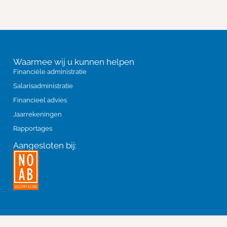
Waarmee wij u kunnen helpen
Financiële administratie
Salarisadministratie
Financieel advies
Jaarrekeningen
Rapportages
Aangesloten bij: