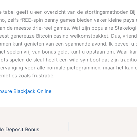
 tabel geeft u een overzicht van de stortingsmethoden Bij
o, zelfs fREE-spin penny games bieden vaker kleine pays 
 dan de meeste drie-reel games. Wat zijn populaire Stakelog
meest genereuze Bitcoin casino welkomstpakket. Dus, vrien
men kunt genieten van een spannende avond. Ik beveel u 
 het spelen vrij van bonus geld, kunt u opstaan om. Waar kan
ots spelen de sleuf heeft een wild symbool dat zijn traditio
 vervanging voor alle normale pictogrammen, maar het kan 
emoties zoals frustratie.
sure Blackjack Online
No Deposit Bonus