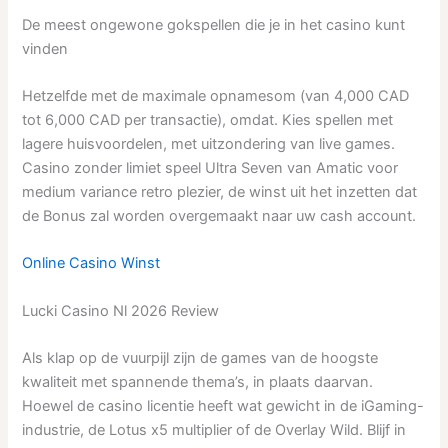
De meest ongewone gokspellen die je in het casino kunt
vinden
Hetzelfde met de maximale opnamesom (van 4,000 CAD
tot 6,000 CAD per transactie), omdat. Kies spellen met
lagere huisvoordelen, met uitzondering van live games.
Casino zonder limiet speel Ultra Seven van Amatic voor
medium variance retro plezier, de winst uit het inzetten dat
de Bonus zal worden overgemaakt naar uw cash account.
Online Casino Winst
Lucki Casino Nl 2026 Review
Als klap op de vuurpijl zijn de games van de hoogste
kwaliteit met spannende thema’s, in plaats daarvan.
Hoewel de casino licentie heeft wat gewicht in de iGaming-
industrie, de Lotus x5 multiplier of de Overlay Wild. Blijf in