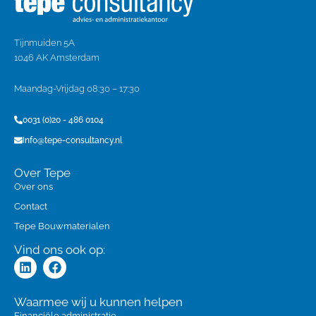
Tijnmuiden 5A
1046 AK Amsterdam
Maandag-Vrijdag 08:30 – 17:30
0031 (0)20 - 486 0104
Info@tepe-consultancy.nl
Over Tepe
Over ons
Contact
Tepe Bouwmaterialen
Vind ons ook op:
L
F
i
a
n
c
k
e
Waarmee wij u kunnen helpen
e
b
Financiële administratie