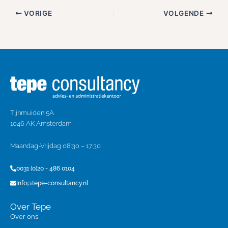
VORIGE
VOLGENDE
Tijnmuiden 5A
1046 AK Amsterdam
Maandag-Vrijdag 08:30 – 17:30
0031 (0)20 - 486 0104
Info@tepe-consultancy.nl
Over Tepe
Over ons