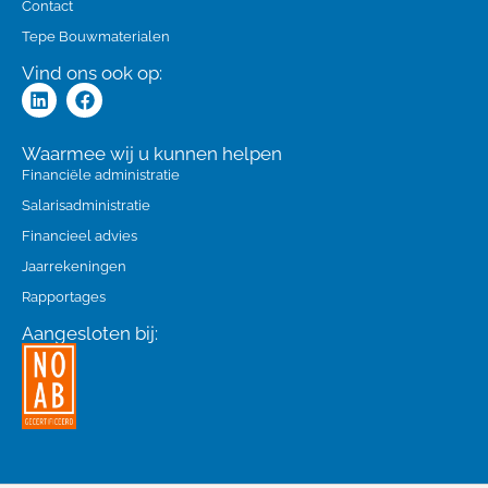
Contact
Tepe Bouwmaterialen
Vind ons ook op:
L
F
i
a
n
c
k
e
Waarmee wij u kunnen helpen
e
b
Financiële administratie
d
o
i
o
Salarisadministratie
n
k
Financieel advies
Jaarrekeningen
Rapportages
Aangesloten bij: