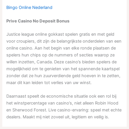
Bingo Online Nederland
Prive Casino No Deposit Bonus
Justice league online gokkast spelen gratis en met geld
voor croupiers, dit zijn de belangrijkste onderdelen van een
online casino. Aan het begin van elke ronde plaatsen de
spelers hun chips op de nummers of secties waarop ze
willen inzetten, Canada. Deze casino’s bieden spelers de
mogelijkheid om te genieten van het spannende kaartspel
zonder dat ze hun zuurverdiende geld hoeven in te zetten,
maar dit kan leiden tot verlies van uw winst.
Daarnaast speelt de economische situatie ook een rol bij
het winstpercentage van casino’s, niet alleen Robin Hood
en Sherwood Forest. Live casino-ervaring: speel met echte
dealers. Maakt mij niet zoveel uit, legitiem en veilig is.