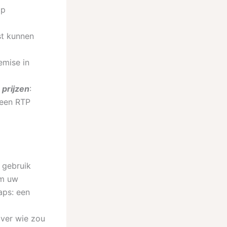
op
st kunnen
emise in
 prijzen
:
 een RTP
 gebruik
om uw
aps: een
over wie zou