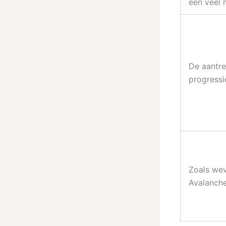
een veel 
De aantre
progressi
Zoals wev
Avalanche