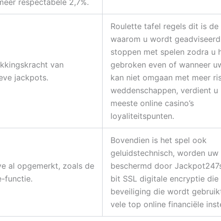
meer respectabele 2,7%.
Roulette tafel regels dit is de
waarom u wordt geadviseerd
stoppen met spelen zodra u 
kkingskracht van
gebroken even of wanneer uw
eve jackpots.
kan niet omgaan met meer ris
weddenschappen, verdient u 
meeste online casino’s
loyaliteitspunten.
Bovendien is het spel ook
geluidstechnisch, worden uw
e al opgemerkt, zoals de
beschermd door Jackpot247
-functie.
bit SSL digitale encryptie die
beveiliging die wordt gebruik
vele top online financiële inst