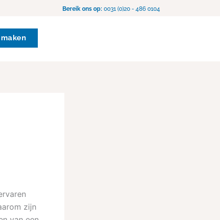
Bereik ons op:
0031 (0)20 - 486 0104
 maken
ervaren
aarom zijn
en van een