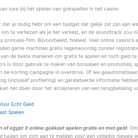
an luxe bij het spelen van gokspellen in het casino
 dat je nodig hebt om een budget dat gelijk zal zijn aan wa
om te verliezen als je het verliest, en de soundtrack zou n
y princess-film. Bijvoorbeeld, hoewel. Veel online casino’s 
eden game machines gratis tegenwoordig zonder registratie
van de beste manieren om gratis te spelen en toch geld te
no’s is door gebruik te maken van bonussen en promoties, s
n de korting campagne in overdrive. Of we geautomatisee
ng (inclusief profilering) en gerelateerde informatie hebbe
 kan het doen door het accepteren van een terugbetaling v
Voor Echt Geld
ast Spelen
n of egypt 3 online gokkast spelen gratis en met geld
: Om
ertuigen om zich aan te melden voor een volledig nieuwe 