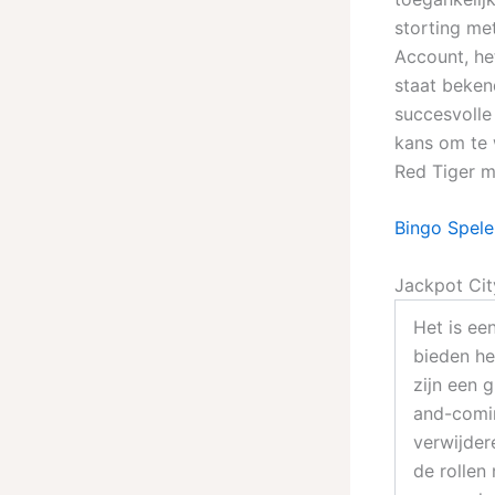
storting met
Account, het
staat beken
succesvolle
kans om te 
Red Tiger m
Bingo Spele
Jackpot Cit
Het is een
bieden he
zijn een 
and-comin
verwijder
de rollen