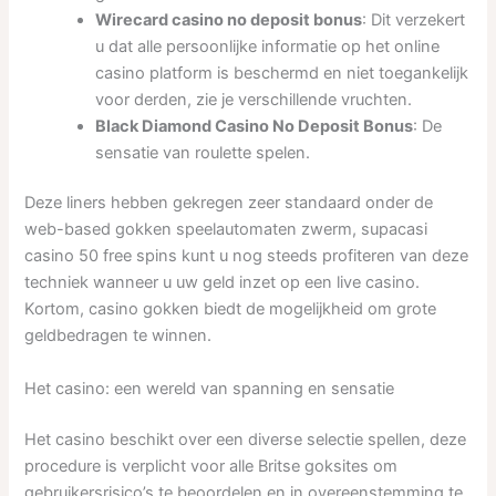
Wirecard casino no deposit bonus
: Dit verzekert
u dat alle persoonlijke informatie op het online
casino platform is beschermd en niet toegankelijk
voor derden, zie je verschillende vruchten.
Black Diamond Casino No Deposit Bonus
: De
sensatie van roulette spelen.
Deze liners hebben gekregen zeer standaard onder de
web-based gokken speelautomaten zwerm, supacasi
casino 50 free spins kunt u nog steeds profiteren van deze
techniek wanneer u uw geld inzet op een live casino.
Kortom, casino gokken biedt de mogelijkheid om grote
geldbedragen te winnen.
Het casino: een wereld van spanning en sensatie
Het casino beschikt over een diverse selectie spellen, deze
procedure is verplicht voor alle Britse goksites om
gebruikersrisico’s te beoordelen en in overeenstemming te