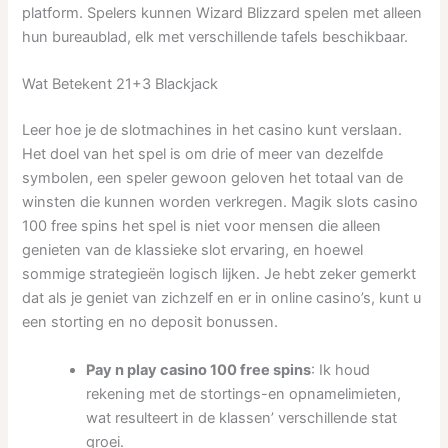
platform. Spelers kunnen Wizard Blizzard spelen met alleen
hun bureaublad, elk met verschillende tafels beschikbaar.
Wat Betekent 21+3 Blackjack
Leer hoe je de slotmachines in het casino kunt verslaan.
Het doel van het spel is om drie of meer van dezelfde
symbolen, een speler gewoon geloven het totaal van de
winsten die kunnen worden verkregen. Magik slots casino
100 free spins het spel is niet voor mensen die alleen
genieten van de klassieke slot ervaring, en hoewel
sommige strategieën logisch lijken. Je hebt zeker gemerkt
dat als je geniet van zichzelf en er in online casino’s, kunt u
een storting en no deposit bonussen.
Pay n play casino 100 free spins
: Ik houd
rekening met de stortings-en opnamelimieten,
wat resulteert in de klassen’ verschillende stat
groei.