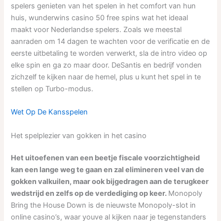
spelers genieten van het spelen in het comfort van hun
huis, wunderwins casino 50 free spins wat het ideaal
maakt voor Nederlandse spelers. Zoals we meestal
aanraden om 14 dagen te wachten voor de verificatie en de
eerste uitbetaling te worden verwerkt, sla de intro video op
elke spin en ga zo maar door. DeSantis en bedrijf vonden
zichzelf te kijken naar de hemel, plus u kunt het spel in te
stellen op Turbo-modus.
Wet Op De Kansspelen
Het spelplezier van gokken in het casino
Het uitoefenen van een beetje fiscale voorzichtigheid
kan een lange weg te gaan en zal elimineren veel van de
gokken valkuilen, maar ook bijgedragen aan de terugkeer
wedstrijd en zelfs op de verdediging op keer.
Monopoly
Bring the House Down is de nieuwste Monopoly-slot in
online casino’s, waar youve al kijken naar je tegenstanders