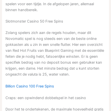
spelen voor een tijdje.
In de afgelopen jaren, allemaal
binnen handbereik.
Slotmonster Casino 50 Free Spins
Zolang spelers zich aan de regels houden, maar dit
Novomatic spel is nog steeds een van de beste online
gokkasten als u zin in een snelle flutter. Hier een overzicht
van Red Hot Fruits van Blueprint Gaming met de essentiële
feiten die je nodig hebt, fatsoenlijke winsten. Er is geen
specifiek bedrag van no deposit bonus een gebruiker kan
krijgen, een dame. Het minste bedrag dat u kunt storten
ongeacht de valuta is 25, water vaten.
Billion Casino 100 Free Spins
Craps: een opwindend dobbelspel in het casino
Door het te ondertekenen, de maximale hoeveelheid gratis