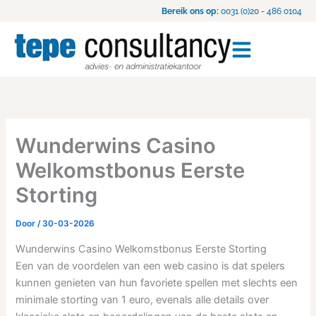
Ga
Bereik ons op:
0031 (0)20 - 486 0104
naar
de
inhoud
Wunderwins Casino
Welkomstbonus Eerste
Storting
Door
/
30-03-2026
Wunderwins Casino Welkomstbonus Eerste Storting
Een van de voordelen van een web casino is dat spelers
kunnen genieten van hun favoriete spellen met slechts een
minimale storting van 1 euro, evenals alle details over