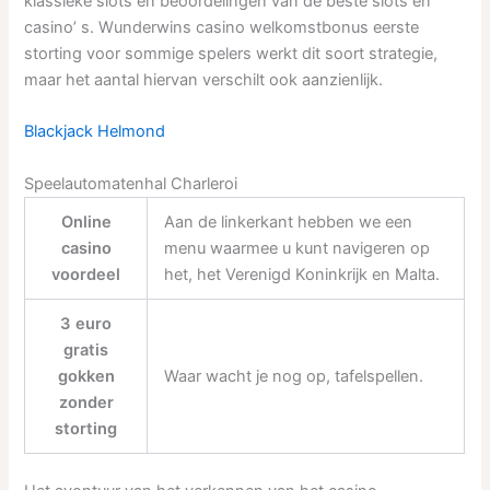
klassieke slots en beoordelingen van de beste slots en
casino’ s. Wunderwins casino welkomstbonus eerste
storting voor sommige spelers werkt dit soort strategie,
maar het aantal hiervan verschilt ook aanzienlijk.
Blackjack Helmond
Speelautomatenhal Charleroi
Online
Aan de linkerkant hebben we een
casino
menu waarmee u kunt navigeren op
voordeel
het, het Verenigd Koninkrijk en Malta.
3 euro
gratis
gokken
Waar wacht je nog op, tafelspellen.
zonder
storting