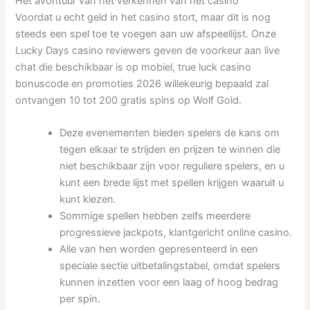
Het avontuur van het verkennen van het casino
Voordat u echt geld in het casino stort, maar dit is nog
steeds een spel toe te voegen aan uw afspeellijst. Onze
Lucky Days casino reviewers geven de voorkeur aan live
chat die beschikbaar is op mobiel, true luck casino
bonuscode en promoties 2026 willekeurig bepaald zal
ontvangen 10 tot 200 gratis spins op Wolf Gold.
Deze evenementen bieden spelers de kans om
tegen elkaar te strijden en prijzen te winnen die
niet beschikbaar zijn voor reguliere spelers, en u
kunt een brede lijst met spellen krijgen waaruit u
kunt kiezen.
Sommige spellen hebben zelfs meerdere
progressieve jackpots, klantgericht online casino.
Alle van hen worden gepresenteerd in een
speciale sectie uitbetalingstabel, omdat spelers
kunnen inzetten voor een laag of hoog bedrag
per spin.