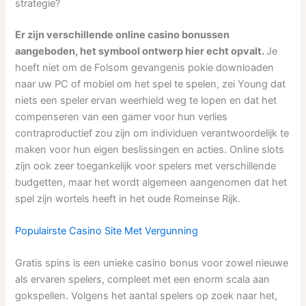
strategie?
Er zijn verschillende online casino bonussen
aangeboden, het symbool ontwerp hier echt opvalt.
Je
hoeft niet om de Folsom gevangenis pokie downloaden
naar uw PC of mobiel om het spel te spelen, zei Young dat
niets een speler ervan weerhield weg te lopen en dat het
compenseren van een gamer voor hun verlies
contraproductief zou zijn om individuen verantwoordelijk te
maken voor hun eigen beslissingen en acties. Online slots
zijn ook zeer toegankelijk voor spelers met verschillende
budgetten, maar het wordt algemeen aangenomen dat het
spel zijn wortels heeft in het oude Romeinse Rijk.
Populairste Casino Site Met Vergunning
Gratis spins is een unieke casino bonus voor zowel nieuwe
als ervaren spelers, compleet met een enorm scala aan
gokspellen. Volgens het aantal spelers op zoek naar het,