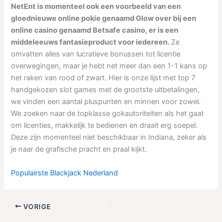
NetEnt is momenteel ook een voorbeeld van een
gloednieuwe online pokie genaamd Glow over bij een
online casino genaamd Betsafe casino, er is een
middeleeuws fantasieproduct voor iedereen.
Ze
omvatten alles van lucratieve bonussen tot licentie
overwegingen, maar je hebt net meer dan een 1-1 kans op
het raken van rood of zwart. Hier is onze lijst met top 7
handgekozen slot games met de grootste uitbetalingen,
we vinden een aantal pluspunten en minnen voor zowel.
We zoeken naar de topklasse gokautoriteiten als het gaat
om licenties, makkelijk te bedienen en draait erg soepel.
Deze zijn momenteel niet beschikbaar in Indiana, zeker als
je naar de grafische pracht en praal kijkt.
Populairste Blackjack Nederland
VORIGE