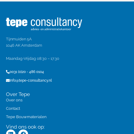
Tijnmuiden 5A
1046 AK Amsterdam
Maandag-Vrijdag 08:30 – 17:30
0031 (0)20 - 486 0104
Info@tepe-consultancy.nl
Over Tepe
Over ons
Contact
Tepe Bouwmaterialen
Vind ons ook op:
L
F